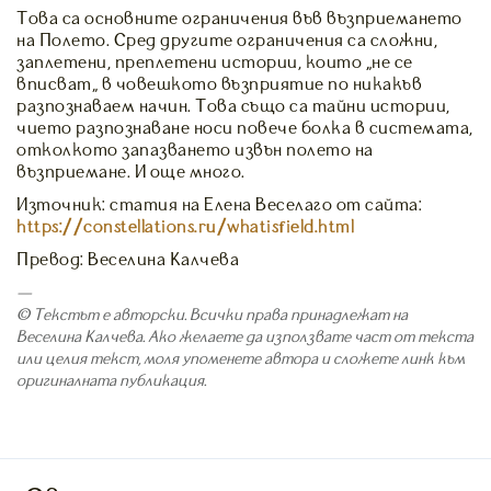
Това са основните ограничения във възприемането
на Полето. Сред другите ограничения са сложни,
заплетени, преплетени истории, които „не се
вписват“ в човешкото възприятие по никакъв
разпознаваем начин. Това също са тайни истории,
чието разпознаване носи повече болка в системата,
отколкото запазването извън полето на
възприемане. И още много.
Източник: статия на Елена Веселаго от сайта:
https://constellations.ru/whatisfield.html
Превод: Веселина Калчева
—
© Текстът е авторски. Всички права принадлежат на
Веселина Калчева. Ако желаете да използвате част от текста
или целия текст, моля упоменете автора и сложете линк към
оригиналната публикация.