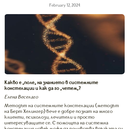
February 12, 2024
Какво е „поле“ на знанието в системните
констелации и как да го „четем“?
Елена Веселаго
Методът на системните констелации (методът
на Берт Хелингер) вече е добре познат на много
клиенти, психолози, лечители и просто
интересуващите се. С помощта на системна
констелация човек може да почувства връзката си