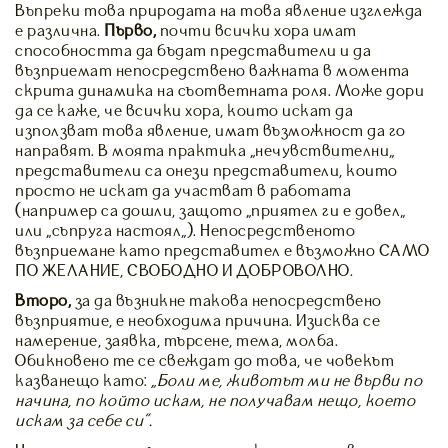
Въпреки това природата на това явление изглежда
е различна.
Първо,
почти всички хора имат
способността да бъдат представители и да
възприемат непосредствено важната в момента
скрита динамика на съответната роля. Може дори
да се каже, че всички хора, които искат да
използват това явление, имат възможност да го
направят. В моята практика „нечувствителни“
представители са онези представители, които
просто не искат да участват в работата
(например са дошли, защото „приятел ги е довел“
или „съпруга настоял“). Непосредственото
възприемане като представител е възможно САМО
ПО ЖЕЛАНИЕ, СВОБОДНО И ДОБРОВОЛНО.
Второ,
за да възникне такова непосредствено
възприятие, е необходима причина. Изисква се
намерение, заявка, търсене, тема, молба.
Обикновено те се свеждат до това, че човекът
казванещо като:
„Боли ме, животът ми не върви по
начина, по който искам, не получавам нещо, което
искам за себе си”.