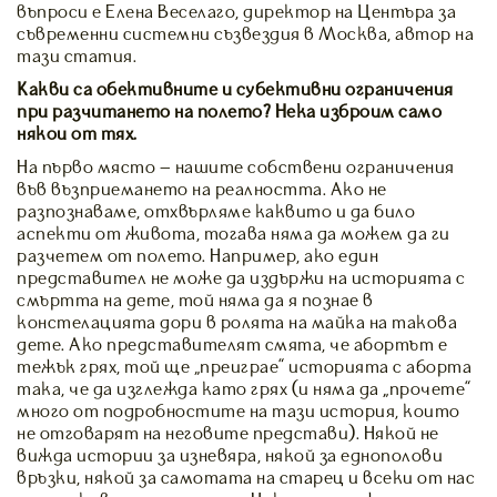
въпроси е Елена Веселаго, директор на Центъра за
съвременни системни съзвездия в Москва, автор на
тази статия.
Какви са обективните и субективни ограничения
при разчитането на полето? Нека изброим само
някои от тях.
На първо място – нашите собствени ограничения
във възприемането на реалността. Ако не
разпознаваме, отхвърляме каквито и да било
аспекти от живота, тогава няма да можем да ги
разчетем от полето. Например, ако един
представител не може да издържи на историята с
смъртта на дете, той няма да я познае в
констелацията дори в ролята на майка на такова
дете. Ако представителят смята, че абортът е
тежък грях, той ще “преиграе” историята с аборта
така, че да изглежда като грях (и няма да „прочете”
много от подробностите на тази история, които
не отговарят на неговите представи). Някой не
вижда истории за изневяра, някой за еднополови
връзки, някой за самотата на старец и всеки от нас