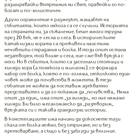
разширявайки вътрешния ни свят, правейки го по-
богат и по-холистичен.
Друго ограничение е размерът, мащабът на
събитията, които някога са се случили. Историята
на страната ни, за съжаление, беше много трудна
през 20 век, не е лесна и сега. В историческите
катаклизми хората са преживели наистина
нечовешки страдания и болка. И този опит остана
незатворен, той влияе и сега, ние сме във връзка с
него. Но в събития, които са засегнали стотици и
хиляди хора (а понякога и милиони), се формира
набор от болка, която е по-голяма, отколкото един
човек може да почувства в момента. В тези
събития не можем да поставим адекватно
представител и да го поканим да „почувства“. Няма
опит „за един“, има опит „за хиляди“, но ние нямаме
хиляди. Би било мегаломанско да „разтворим“
връзката си с такива грандиозни истории.
В констелациите има начини да докоснете тази
скала от болка нежно, без отричане, но и без
претоварване, а също и без заблуди за величие.