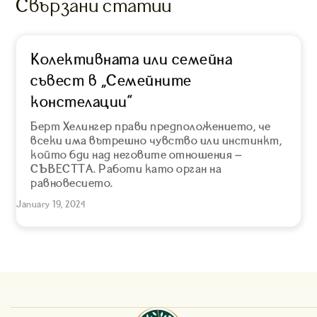
Свързани статии
Колективната или семейна
съвест в “Семейните
констелации”
Берт Хелингер прави предположението, че
всеки има вътрешно чувство или инстинкт,
който бди над неговите отношения –
СЪВЕСТТА. Работи като орган на
равновесието.
January 19, 2024