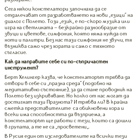
Сега някои констелатори започнаха да се
отдалечават от разработването на нови “езици” на
диалог с Полето. Този „език“ е по-скоро музика или
игра на светлината – безкрайно разнообразие от
звуци и цветове, симфония, която няма нужда от
ноти и палитри. Без нас тази симфония не звучи, тя
възниква само чрез хората и само с тяхното
съгласие.
Как да направите себе си по-съпричастен
инструмент?
Берт Хелингер казва, че констелаторът трябва да
отвори в себе си “празна среда” (подобно на
медитативно състояние), за да стане проводник на
Полето без изкривяване. Но колко от нас могат да
достигнат тази Празнота? И трябва ли? В крайна
сметка представителите са обикновени хора и
всеки има способността да възприема, а
констелаторът ще работи с тези, които са дошли
в групата, а те не са „просветени“.
В Русия един от изследователите на всички тези