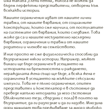
има такива „слепи петна“. Никога не можем да
бъдем перфектни представители, отворени към
всякакви истории.
Нашите ограничения идват от нашите лични
травми, от нашите вярвания, от социалните
конструкции, които сме научили, от постулатите
на системите от вярвания, които следваме. Това
може да са и нашите несъзнателно наследени
вярвания, ограничения и травми от нашите
родители и членове на семейството.
И ние просто не сме физиологически способни да
възприемаме някои истории. Например, мъжът
винаги ще бъде ограничен в усещането на
историята на бременността и раждането,
нераждалата жена също ще бъде, а всяка жена е
ограничена в усещането на мъжките сексуални
импулси. Това не е пълно ограничение, опитен
представител и констелатор е в състояние да
преведе напълно непознати за него състояния
(включително тези, свързани с пола) в полето на
възприятие, да ги разпознае и да ги назове. Мнозина
дори намират това преживяване за много дълбоко,