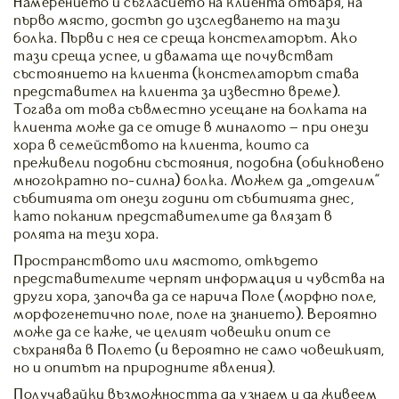
Намерението и съгласието на клиента отваря, на
първо място, достъп до изследването на тази
болка. Първи с нея се среща констелаторът. Ако
тази среща успее, и двамата ще почувстват
състоянието на клиента (констелаторът става
представител на клиента за известно време).
Тогава от това съвместно усещане на болката на
клиента може да се отиде в миналото – при онези
хора в семейството на клиента, които са
преживели подобни състояния, подобна (обикновено
многократно по-силна) болка. Можем да “отделим”
събитията от онези години от събитията днес,
като поканим представителите да влязат в
ролята на тези хора.
Пространството или мястото, откъдето
представителите черпят информация и чувства на
други хора, започва да се нарича Поле (морфно поле,
морфогенетично поле, поле на знанието). Вероятно
може да се каже, че целият човешки опит се
съхранява в Полето (и вероятно не само човешкият,
но и опитът на природните явления).
Получавайки възможността да узнаем и да живеем