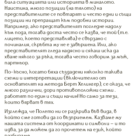
била ситуацията или историята в миналото.
Наистина, много позиции (на тялото) на
представителите се повтарят и често едни и същи
позиции ни препращат към подобни истории.
Например, ако представителят погледне надолу
към пода, тогава доста често се казва, че той (т.е.
лицето, което представлява) е свързано с
починалия, скръбта му не е завършена. Или, ако
представителят гледа надясно и сякаш иска да
хване някого за ръка, тогава често говорим за мъж,
партньор.
По-късно, когато бяха създадени няколко такива
схеми и интерпретации (включително от
основателят на метода Берт Хелингер), се оказа, че
много различни, дори противоположни схеми …
работят по един и същи начин! Но само за тези,
които вярват в тях.
Изглежда, че Полето ни се разкрива във вида, в
който сме готови да го възприемем. Казваме му
нашата система от координати и символи – и то
идва, за да можем да го прочетем на език, който
разбираме.