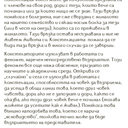
с членове на своя род, дори с тези, които вече са
починали или за които нищо не се знае. Тази връзка
понякога е болезнена, ние сме свързани с миналото
на нашето семейство и сякаш носим болка за тези
(или в чест на онези), които са го преживели в
миналото. Тази връзка остава несъзнавана и ние не
живеем живота си. Констелацията помага да се
види тази връзка и в много случаи да се завърши.
Констелаторите използват в работата си
феномен, наречен непосредствено възприятие. Този
феномен все още няма обяснение, признато от
научните и академични среди. Открива се
„случайно” и сега се използва в работата с
констелации, способността на човек да възприема,
да усеща в общи линии това, което друг човек
чувства, дори ако не е запознат и дори, както се
оказва, ако този друг човек вече е починал (тогава
можете да усетите как е живял). Понякога това
външно наподобява това, което се нарича
“ясновидство”, толкова точно може да бъде
възприятието на представителя.