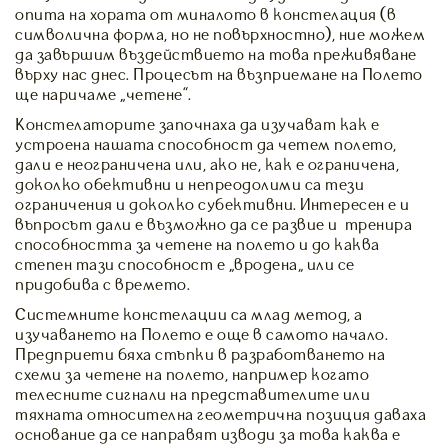
опита на хората от миналото в констелация (в
символична форма, но не повърхностно), ние можем
да завършим въздействието на това преживяване
върху нас днес. Процесът на възприемане на Полето
ще наричаме „четене”.
Констелаторите започнаха да изучават как е
устроена нашата способност да четем полето,
дали е неограничена или, ако не, как е ограничена,
доколко обективни и непреодолими са тези
ограничения и доколко субективни. Интересен е и
въпросът дали е възможно да се развие и тренира
способността за четене на полето и до каква
степен тази способност е „вродена“ или се
придобива с времето.
Системните констелации са млад метод, а
изучаването на Полето е още в самото начало.
Предприети бяха стъпки в разработването на
схеми за четене на полето, например когато
телесните сигнали на представителите или
тяхната относителна геометрична позиция даваха
основание да се направят изводи за това каква е