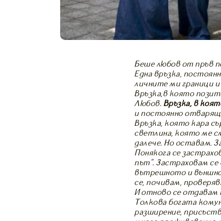
Беше любов от пръв по
Една връзка, постоян
личните ми граници и
Връзка,в която позит
Любов.
Връзка, в коя
и постоянно отваряща
Връзка, която кара съ
светлина, която ме с
далече… Но оставам. 
Понякога се застрахо
път”. Застраховам се 
вътрешното и външнот
се, почивам, проверяв
И отново се отдавам 
Толкова богата комун
разширение, присъств