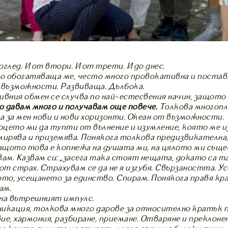
глед. И от втори. И от трети. И до днес.
но обогатяваща ме, често много провокативна и постав
 възможности. Развиваща. Дълбока.
ивния обмен се случва по най-естесвения начин, защото
то давам много и получавам още повече.
Толкова многопл
 за мен нови и нови хоризонти. Океан от възможности.
рцето ми да тупти от вълнение и изумление, която ме и
мирява и приземява. Понякога толкова предизвикателна, 
Защото това е копнежа на душата ми, на цялото ми съще
вам. Казвам си: „засега така стоят нещата, докато са т
от страх. Страхувам се да не я изгубя. Свързаността. У
о, усещането за единство. Спирам. Понякога правя кра
ам…
на вътрешният импулс.
икация, толкова много дарове за относително кратък п
ие, хармония, разбиране, приемане. Отваряне и преклоне