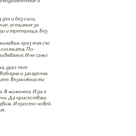
 въодушевление и
дъх и без сили,
ие, усещания за
зи и трепереща. Без
минавам през тях със
-голямата. По-
ивявания. И не само
а, друг път
ободна и загадъчна.
иите. Възможности
. В момента. И да я
очи. Да присъстваш.
звим. И просто човек.
я.