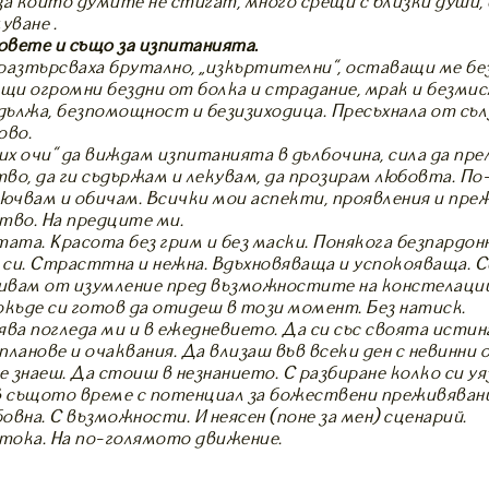
за които думите не стигат, много срещи с близки души,
уване …
ровете и също за изпитанията.
азтърсваха брутално, „изкъртителни”, оставащи ме без 
и огромни бездни от болка и страдание, мрак и безмисл
ължа, безпомощност и безизиходица. Пресъхнала от съл
ово.
их очи” да виждам изпитанията в дълбочина, сила да пре
во, да ги съдържам и лекувам, да прозирам любовта. По
лючвам и обичам. Всички мои аспекти, проявления и преж
тво. На предците ми.
ата. Красота без грим и без маски. Понякога безпардонн
си. Страсттна и нежна. Вдъхновяваща и успокояваща. Св
еливам от изумление пред възможностите на констелац
окъде си готов да отидеш в този момент. Без натиск.
ява погледа ми и в ежедневието. Да си със своята истина
ланове и очаквания. Да влизаш във всеки ден с невинни 
е знаеш. Да стоиш в незнанието. С разбиране колко си уя
В същото време с потенциал за божествени преживявани
бовна. С възможности. И неясен (поне за мен) сценарий.
отока. На по-голямото движение.