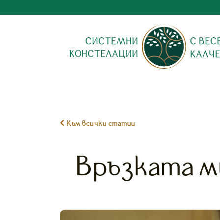

Към всички статии
Връзката м