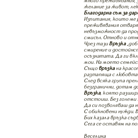
много преживявания, 
желание за живот, лек
Благодарна съм за да
Изпитания, които ме р
преживявания отварящ
невъзможност да прод
смисъл. Отново и отн
Чрез тази
Връзка
„доб
смирение и достойнст
осъзнатата. Да ги вк
мои. На моето семейс
Също
връзка
на красот
разтапяща с любовта 
След всяка група пр
безгранични, дотам д
Връзка
, която разшир
отстоиш. Без големи п
Да си позволяваш да н
С обикновени нужди. 
Бих казала връзка съд
Сега се оставям на п
Веселина