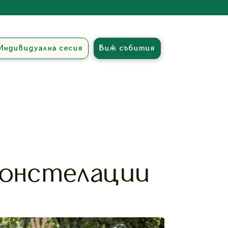
Индивидуална сесия
Виж събития
констелации