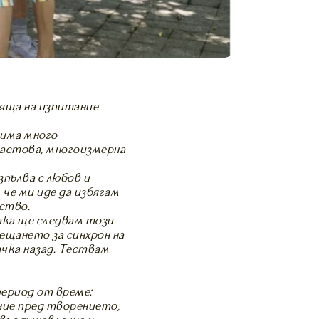
яща на изпитание
 има много
астова, многоизмерна
зпълва с любов и
че ми иде да избягам
ство.
ака ще следвам този
сещането за синхрон на
чка назад. Тествам
ериод от време:
ние пред творението,