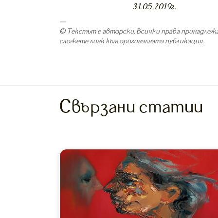
31.05.2019г.
—
© Текстът е авторски. Всички права принадлежа
сложете линк към оригиналната публикация.
Свързани статии