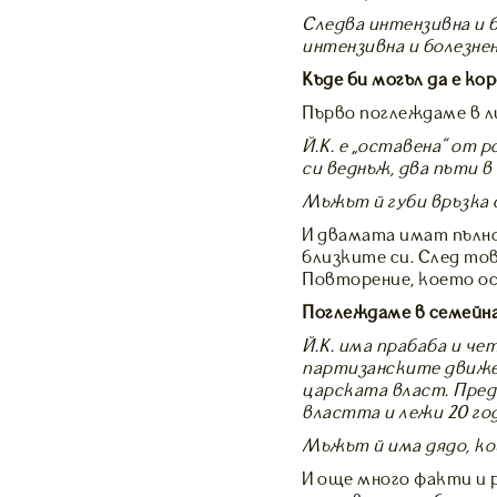
Следва интензивна и б
интензивна и болезнен
Къде би могъл да е ко
Първо поглеждаме в 
Й.К. е „оставена” от 
си веднъж, два пъти в
Мъжът й губи връзка с
И двамата имат пълно
близките си. След то
Повторение, което ос
Поглеждаме в семейн
Й.К. има прабаба и ч
партизанските движе
царската власт. Пред
властта и лежи 20 го
Мъжът й има дядо, к
И още много факти и 