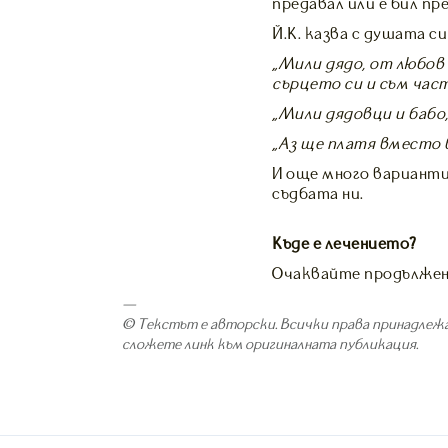
предавал или е бил пр
Й.К. казва с душата с
„Мили дядо, от любов 
сърцето си и съм час
„Мили дядовци и бабо,
„Аз ще платя вместо в
И още много варианти
съдбата ни.
Къде е лечението?
Очаквайте продължени
—
© Текстът е авторски. Всички права принадлежа
сложете линк към оригиналната публикация.