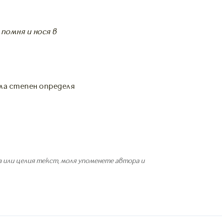
помня и нося в
ма степен определя
 или целия текст, моля упоменете автора и