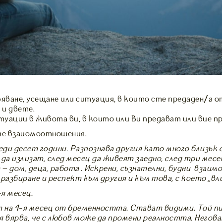
ване, усещане или ситуация, в които сте предаден/а от
 и двете.
уации в живота ви, в които или Ви предават или вие пр
е взаиомоотношения.
еди десет години. Разпознава другия като много близък 
да излизат, след месец да живеят заедно, след три мес
– дом, деца, работа … Искрени, съзнателни, будни взаи
разбиране и респект към другия и към това, с което „вли
я месец.
на 4-я месец от бременността. Стават видими. Той пие
 вярва, че с любов може да промени реалността. Неговат