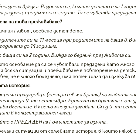
олезнена връзка. Разделят се, когато детето е на 1 годи
а раздяла, продължила с години. Тя се чувства предадена 
рена на това преживяване?
личния живот, особено детството.
родителите си на 11 месеца при родителите на баща й. В
 годината до 14 годишна.
 баща си на 2 години. Вижда го веднъж през живота си.
то основание да са се чувствали предадени като много
ва всяка ситуация и преживяване е повторение на детс
вен, че е много болезнено, има потенциала да излекува 
ата история.
етирима прадядовци (сестра и 4-ма братя) по майчина ли
ния преди 9-ти септември. Единият от братята е от д
ава въстание, в което мнозина загиват. След 9-ти сеп
дини в концентрационен лагер.
ойто е ПРЕДАДЕН на комунистите за измяна.
релани ситуации от семейната история, в които някой 