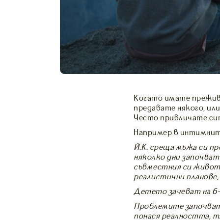
Когато имате преживя
предавате някого, или
Често привличате сит
Например в интимнит
Й.К. среща мъжа си пр
няколко дни започват 
съвместния си живот 
реалистични планове, 
Детето зачеват на 6-
Проблемите започват 
понася реалността, тя