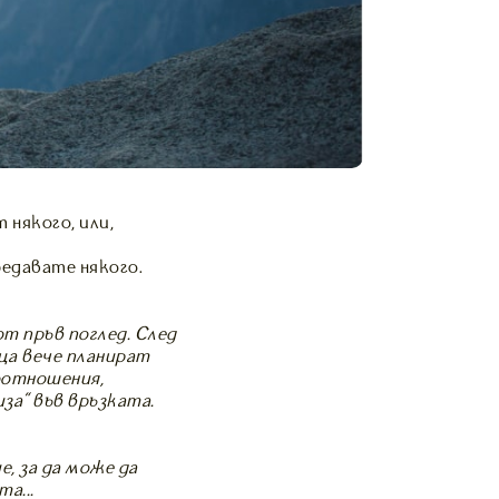
 някого, или,
едавате някого.
от пръв поглед. След
еца вече планират
моотношения,
за” във връзката.
, за да може да
а…..