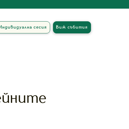
Индивидуална сесия
Виж събития
ейните