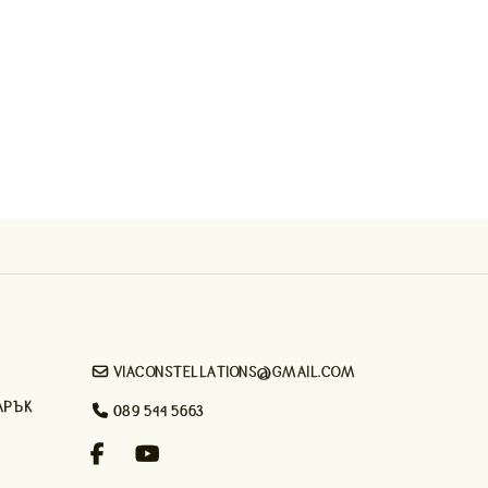

VIACONSTELLATIONS@GMAIL.COM
АРЪК

089 544 5663

