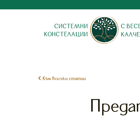

Към всички статии
Преда