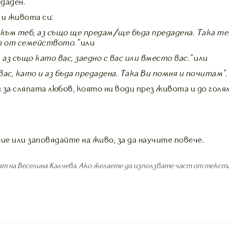
едаден.
и и живота си:
към теб, аз също ще предам/ще бъда предадена. Така те 
т от семейството.”
или
 аз също като вас, заедно с вас или вместо вас.”
или
ас, като и аз бъда предадена. Така Ви помня и почитам”.
 за сляпата любов, която ни води през живота и до голя
е или заповядайте на живо, за да научите повече.
т на Веселина Калчева. Ако желаете да използвате част от текста