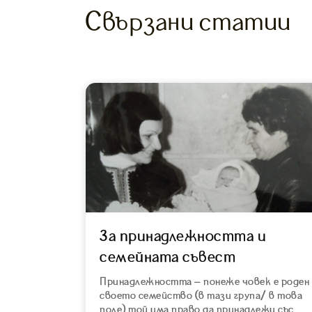
Свързани статии
За принадлежността и
семейната съвест
Принадлежността – понеже човек е роден
своето семейство (в тази група/ в това
поле) той има право да принадлежи със