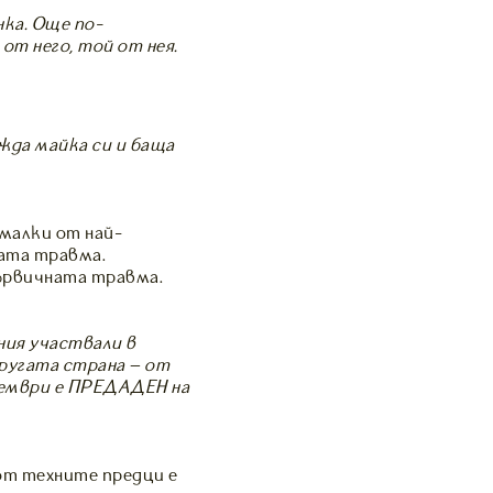
нка. Още по-
от него, той от нея.
ижда майка си и баща
 малки от най-
ката травма.
първичната травма.
ния участвали в
ругата страна – от
тември е ПРЕДАДЕН на
от техните предци е