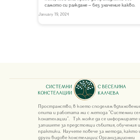
самото си раждане – без значение какво.
January 19, 2024
Пространство, в което споделям вдъхновени
опита и работата ми с метода "Системни се
конателации". Тук може да се информирате 
запишете за предстоящи събития, обучения 
практики. Научете повече за метода, както и
други видове констелации: Организационни