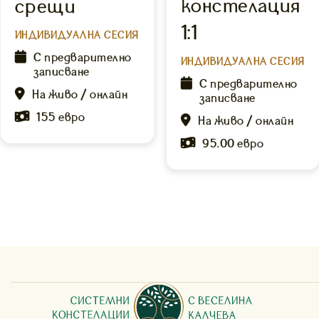
констелация
срещи
1:1
ИНДИВИДУАЛНА СЕСИЯ

С предварително
ИНДИВИДУАЛНА СЕСИЯ
записване

С предварително

На живо / онлайн
записване

155 евро

На живо / онлайн

95.00 евро