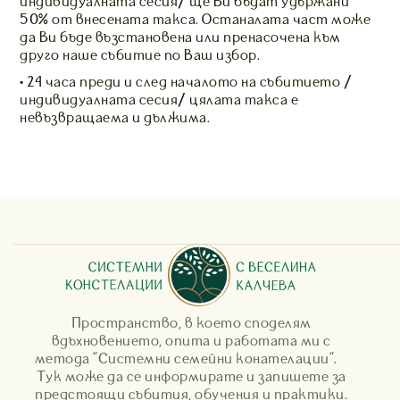
индивидуалната сесия/ ще Ви бъдат удържани
50% от внесената такса. Останалата част може
да Ви бъде възстановена или пренасочена към
друго наше събитие по Ваш избор.
• 24 часа преди и след началото на събитието /
индивидуалната сесия/ цялата такса е
невъзвращаема и дължима.
Пространство, в което споделям
вдъхновението, опита и работата ми с
метода "Системни семейни конателации".
Тук може да се информирате и запишете за
предстоящи събития, обучения и практики.