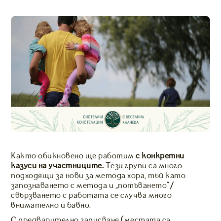
Както обикновено ще работим
с конкретни
казуси на участниците.
Тези групи са много
подходящи за нови за метода хора, тъй като
запознаването с метода и “потъването”/
свързването с работата се случва много
внимателно и бавно.
С предварително записване (местата са