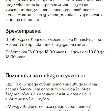
упражнения за настройване и свързване с тялото,
разглеждане на конкретни лични казуси на
участниците, участие като представител в
констелациите на другите, понякога упражнения
в диади и триади.
Времетраене:
Провежда се веднъж в месеца (или веднъж на два
месеца) по предварително зададена тема.
Събота от 13:00 до 18:00 часа и неделя от 10:00 до
18:00 часа.
Политика на отказ от участие:
• До 10 дни преди събитието /индивидуалната
сесия/ внесеният депозит може да Ви бъде
възстановен или пренасочен към друго наше
събитие по Ваш избор.
• Между 10 дни и 24 часа преди събитието /