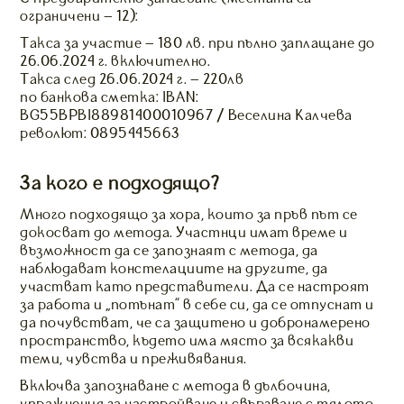
ограничени – 12):
Такса за участие – 180 лв. при пълно заплащане до
26.06.2024 г. включително.
Такса след 26.06.2024 г. – 220лв
по банкова сметка: IBAN:
BG55BPBI88981400010967 / Веселина Калчева
револют: 0895445663
За кого е подходящо?
Много подходящо за хора, които за пръв път се
докосват до метода. Участнци имат време и
възможност да се запознаят с метода, да
наблюдават констелациите на другите, да
участват като представители. Да се настроят
за работа и „потънат” в себе си, да се отпуснат и
да почувстват, че са защитено и добронамерено
пространство, където има място за всякакви
теми, чувства и преживявания.
Включва запознаване с метода в дълбочина,