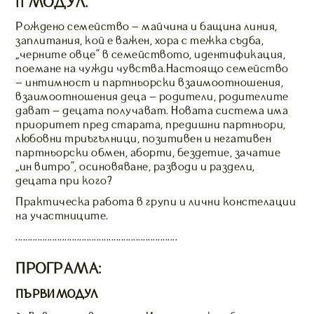
II МОДУЛ.
Рождено семейство – майчина и бащина линия,
заплитания, кой е важен, хора с тежка съдба,
„черните овце” в семейството, идентификация,
поемане на чужди чувства.Настоящо семейство
– интимност и партньорски взаимоотношения,
взаимоотношения деца – родители, родителите
дават – децата получават. Новата система има
приоритет пред старата, предишни партньори,
любовни триъгълници, позитивен и негативен
партньорски обмен, аборти, бездетие, зачатие
„ин витро”, осиновяване, разводи и раздели,
децата при кого?
Практическа работа в групи и лични констелации
на участниците.
..................................................................
ПРОГРАМА:
ПЪРВИ МОДУЛ