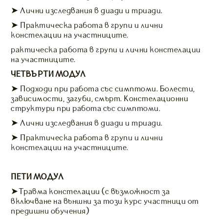
➤ Лични изследвания в диади и триади.
➤ Практическа работа в групи и лични
констелации на участниците.
рактическа работа в групи и лични констелации
на участниците.
ЧЕТВЪРТИ МОДУЛ
➤ Подходи при работа със симптоми. Болести,
зависимости, загуби, смърт. Констелационни
структури при работа със симптоми.
➤ Лични изследвания в диади и триади.
➤ Практическа работа в групи и лични
констелации на участниците.
ПЕТИ МОДУЛ
➤Травма констелации (с възможност за
включване на външни за този курс участници от
предишни обучения)