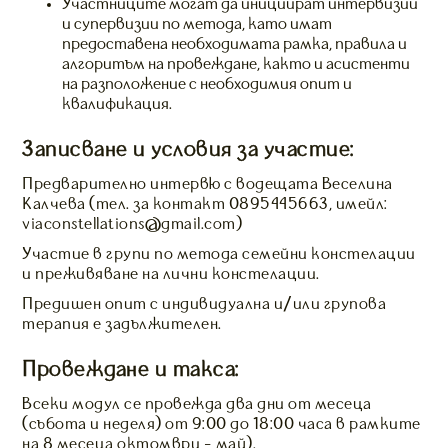
Участниците могат да инициират интервизии
и супервизии по метода, като имат
предоставена необходимата рамка, правила и
алгоритъм на провеждане, както и асистенти
на разположение с необходимия опит и
квалификация.
Записване и условия за участие:
Предварително интервю с водещата Веселина
Калчева (тел. за контакт 0895445663, имейл:
viaconstellations@gmail.com)
Участие в групи по метода семейни констелации
и преживяване на лични констелации.
Предишен опит с индивидуална и/или групова
терапия е задължителен.
Провеждане и такса:
Всеки модул се провежда два дни от месеца
(събота и неделя) от 9:00 до 18:00 часа в рамките
на 8 месеца октомври - май).