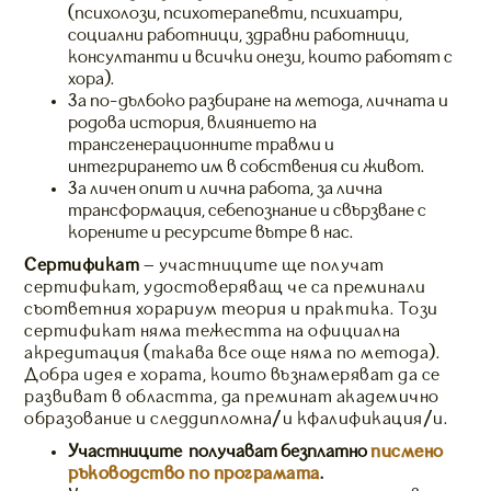
(психолози, психотерапевти, психиатри,
социални работници, здравни работници,
консултанти и всички онези, които работят с
хора).
За по-дълбоко разбиране на метода, личната и
родова история, влиянието на
трансгенерационните травми и
интегрирането им в собствения си живот.
За личен опит и лична работа, за лична
трансформация, себепознание и свързване с
корените и ресурсите вътре в нас.
Сертификат
– участниците ще получат
сертификат, удостоверяващ че са преминали
съответния хорариум теория и практика. Tози
сертификат няма тежестта на официална
акредитация (такава все още няма по метода).
Добра идея е хората, които възнамеряват да се
развиват в областта, да преминат академично
образование и следдипломна/и кфалификация/и.
Участниците получават безплатно
писмено
ръководство по програмата
.