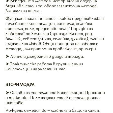
➤ Въведение в метода. Исторически обзор на
възникването и основополагането на метода.
Влиятелни школи.
Фундаментални понятия - какво представляват
семейните констелации, система, семейна
система, поле, представители, "Порядки на
любовта" по Хелингер (принадлежност, ред,
баланс) , съвест (лична, семейна, духовна), сляпа и
съзнателна любов. Общи принципи на работа с
метода, , алгоритъм на провеждане, примери.
➤ Лични изследвания в диади и триади.
➤Практическа работа в групи и лични
констелации на участниците.
ВТОРИ МОДУЛ
➤ Основи на системните констелации: Принципи
и практика. Поле на знанието. Констелационно
интервю.
Рождено семейство – майчина и бащина линия,