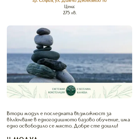
гр. София, ул. Димчо Дебелянов 16
Цена:
275 лв.
Втори модул е последната възможност за
включване в едногодишното базово обучение, има
едно освободило се място. Добре сте дошли!