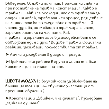
Въведение. Основни понятия. Принципни стъпки
при поставяне на травма констелация. Какво е
травма и какви са последиците от травмата за
отделния човек, травматичен процес, разцепване
на личността като следствие от травма – 3
части: здрава, оцеляваща и травмирана част,
характеристики на частите. Как
травматизираните хора взаимодействат и се
обвързват един с друг? Видове травми. Социални
реакции, засилващи последствията от травма.
➤ Лични изследвания в диади и триади.
➤Практическа работа в групи и лични травма
констелации на участниците.
ШЕСТИ МОДУЛ
(с възможност за включване на
външни за този цикъл обучение участници от
предишни обучения).
➤Констелации „Движения на душата”. Изследване
„езика на душата”.