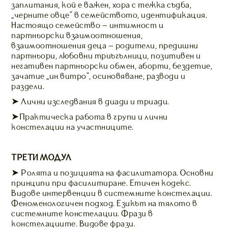
заплитания, кой е важен, хора с тежка съдба,
„черните овце” в семейството, идентификация.
Настоящо семейство – интимност и
партньорски взаимоотношения,
взаимоотношения деца – родители, предишни
партньори, любовни триъгълници, позитивен и
негативен партньорски обмен, аборти, бездетие,
зачатие „ин витро”, осиновяване, разводи и
раздели.
➤ Лични изследвания в диади и триади.
➤Практическа работа в групи и лични
констелации на участниците.
ТРЕТИ МОДУЛ
➤ Ролята и позицията на фасилитатора. Основни
принципи при фасилитиране. Етичен кодекс.
Видове интервенции в системните констелации.
Феноменологичен подход. Езикът на тялото в
системните констелации. Фрази в
констелациите. Видове фрази.