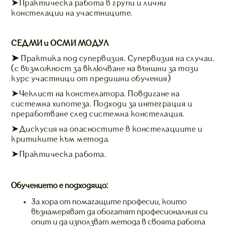
➤Практическа работа в групи и лични
констелации на участниците.
СЕДМИ и ОСМИ МОДУЛ
➤
Практика под супервизия. Супервизия на случаи.
(с възможност за включване на външни за този
курс участници от предишни обучения)
➤Чеклист на констелатора. Повдигане на
системна хипотеза. Подходи за интеграция и
преработване след системна констелация.
➤Дискусия на опасностите в констелациите и
критиките към метода.
➤Практическа работа.
Обучението е подходящо:
За хора от помагащите професии, които
възнамеряват да обогатят професионалния си
опит и да използват метода в своята работа