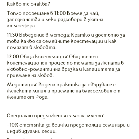
Какво те очаква?
Топло посрещане в 11:00 Време за чай,
запознанства и леки разговори в уютна
атмосфера.
11:30 Въведение в метода: Кратко и достъпно за
това какво са семейните констелации и как
помагат в любовта.
12:00 Обща констелация: Общностен
констелационен процес по темата за жената в
любовно-романтична връзка и капацитета за
приемане на любов.
Медитация: Водена практика за свързване с
женската линия и приемане на благословия от
жените от Рода.
Специални предложения само на място:
-10% отстъпка за всички предстоящи семинари и
индивидуални сесии.