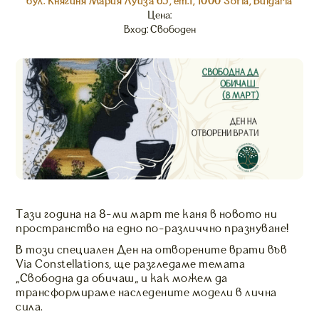
бул. Княгиня Мария Луиза 65, ет.1, 1000 Sofia, Bulgaria
Цена:
Вход: Свободен
Тази година на 8-ми март те каня в новото ни
пространство на едно по-различчно празнуване!
В този специален Ден на отворените врати във
Via Constellations, ще разгледаме темата
„Свободна да обичаш“ и как можем да
трансформираме наследените модели в лична
сила.