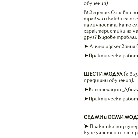
обучения)
Въведение. Основни п
травма и какви са по
на личността като сл
характеристики на ч
друг? Видове травми.
➤ Лични изследвания 
➤Практическа работа
ШЕСТИ МОДУЛ
(с въ
предишни обучения).
➤Констелации „Движен
➤Практическа работа 
СЕДМИ и ОСМИ МОД
➤
Практика под супер
курс участници от пр