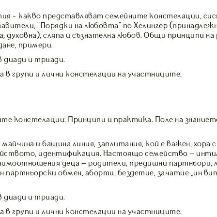
ия - какво представляват семейните констелации, сис
авители, "Порядки на любовта" по Хелингер (принадлежно
а, духовна), сляпа и съзнателна любов. Общи принципи на 
ане, примери.
в диади и триади.
в групи и лични констелации на участниците.
те констелации: Принципи и практика. Поле на знаниет
айчина и бащина линия, заплитания, кой е важен, хора с
мейството, идентификация. Настоящо семейство – инт
аимоотношения деца – родители, предишни партньори, 
 партньорски обмен, аборти, бездетие, зачатие „ин вит
в диади и триади.
в групи и лични констелации на участниците.