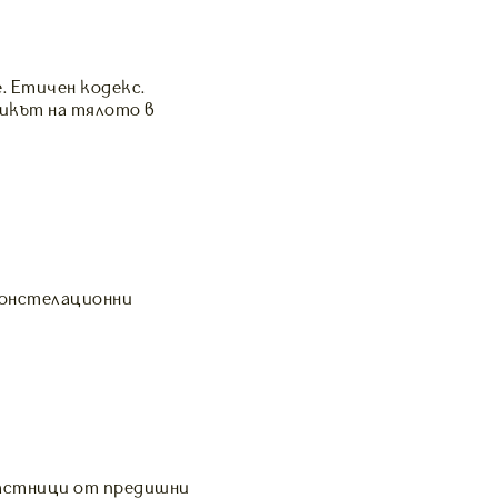
. Етичен кодекс.
икът на тялото в
Констелационни
частници от предишни