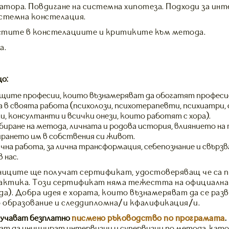
тора. Повдигане на системна хипотеза. Подходи за инт
истемна констелация.
стите в констелациите и критиките към метода.
а.
о:
ащите професии, които възнамеряват да обогатят професио
 в своята работа (психолози, психотерапевти, психиатри,
, консултанти и всички онези, които работят с хора).
збиране на метода, личната и родова история, влиянието н
рането им в собствения си живот.
ична работа, за лична трансформация, себепознание и свързв
 нас.
ниците ще получат сертификат, удостоверяващ че са 
рактика. Tози сертификат няма тежестта на официална
а). Добра идея е хората, които възнамеряват да се раз
 образование и следдипломна/и кфалификация/и.
учават безплатно
писмено ръководство по програмата
.
т да инициират интервизии и супервизии по метода, кат