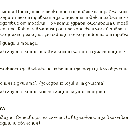
онятия. Принципни стъпки при поставяне на травма конс
следиците от травмата за отделния човек, травматиче
едствие от травма – 3 части: здрава, оцеляваща и тра
астите. Как травматизираните хора взаимодействат и 
 Социални реакции, засилващи последствията от травм
в диади и триади.
 в групи и лични травма констелации на участниците.
зможност за включване на външни за този цикъл обучени
ия на душата”. Изследване „езика на душата”.
в групи и лични констелации на участниците.
УЛ
визия. Супервизия на случаи. (с възможност за включван
едишни обучения)