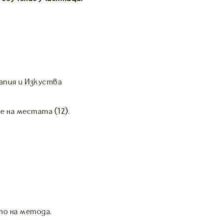
рапия и Изкуства
е на местата (12).
то на метода.