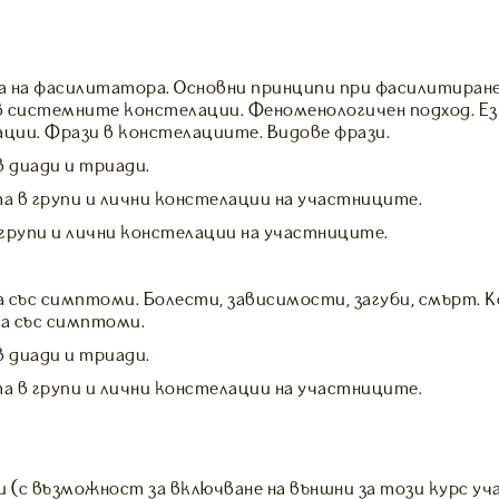
 на фасилитатора. Основни принципи при фасилитиране
 системните констелации. Феноменологичен подход. Ез
ии. Фрази в констелациите. Видове фрази.
в диади и триади.
 в групи и лични констелации на участниците.
групи и лични констелации на участниците.
 със симптоми. Болести, зависимости, загуби, смърт. 
а със симптоми.
в диади и триади.
 в групи и лични констелации на участниците.
(с възможност за включване на външни за този курс у