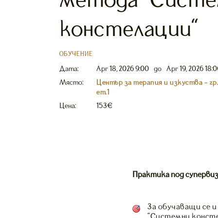
метода "Сист
констелации"
ОБУЧЕНИЕ
Дата:
Apr 18, 2026 9:00
до
Apr 19, 2026 18:
Място:
Център за терапия и изкуства - гр.
ет.1
Цена:
153€
Практика под супервиз
За обучаващи се 
"Системни конст