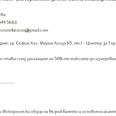
ева
544 5663
constellations@gmail.com
не: гр. София, бул. Мария Луиза 65, ет.1 - Център за Те
о става след заплащане на 50% от таксата до изчерпван
................
. Исторически обзор на възникването и основополагане