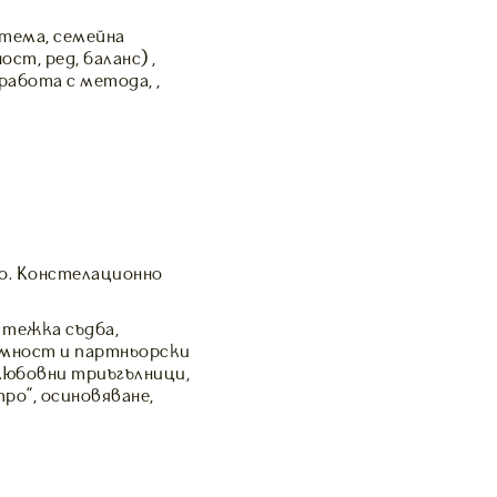
тема, семейна
ст, ред, баланс) ,
работа с метода, ,
о. Констелационно
 тежка съдба,
имност и партньорски
любовни триъгълници,
ро”, осиновяване,