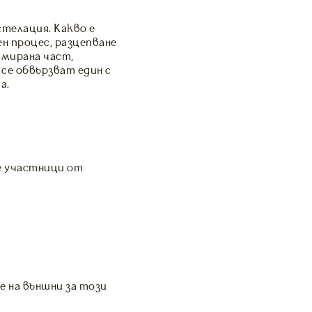
телация. Какво е
н процес, разцепване
вмирана част,
се обвързват един с
а.
е участници от
е на външни за този