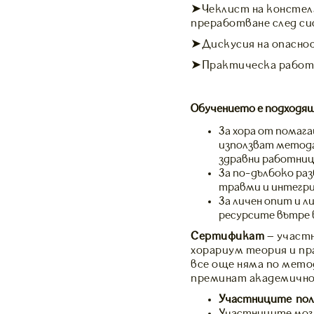
➤Чеклист на констела
преработване след с
➤Дискусия на опасно
➤Практическа работ
Обучението е подходящ
За хора от помаг
използват метода
здравни работници
За по-дълбоко ра
травми и интегри
За личен опит и л
ресурсите вътре в
Сертификат
– участ
хорариум теория и п
все още няма по метод
преминат академично
Участниците пол
Участниците мога