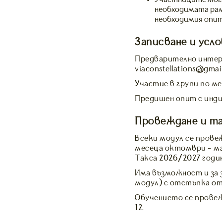
необходимата рам
необходимия опит
Записване и усло
Предварително интерв
viaconstellations@gmai
Участие в групи по м
Предишен опит с инди
Провеждане и та
Всеки модул се провеж
месеца октомври - ма
Такса 2026/2027 годи
Има възможност и за 
модул) с отстъпка от
Обучението се провеж
12.