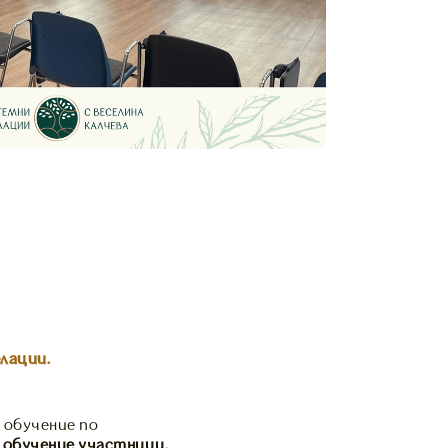
лации.
 обучение по
 обучение участници.