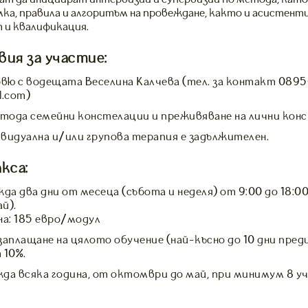
ка, правила и алгоритъм на провеждане, както и асистенти
 и квалификация.
вия за участие:
ю с водещата Веселина Калчева (тел. за контакт 0895
l.com)
етода семейни констелации и преживяване на лични кон
видуална и/или групова терапия е задължителен.
кса:
да два дни от месеца (събота и неделя) от 9:00 до 18:00
й).
на: 185 евро/модул
заплащане на цялото обучение (най-късно до 10 дни пред
 10%.
да всяка година, от октомври до май, при минимум 8 у