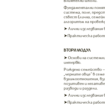
Влиятелни школи.
Фундаментални понят
система, поле, предст
съвест (лична, семейн
алгоритъм на провежд
➤ Лични изследвания 
➤Практическа работа 
ВТОРИ МОДУЛ
➤ Основи на системни
интервю.
Рождено семейство – м
„черните овце” в се
взаимоотношения, вз
позитивен и негативен
разводи и раздели.
➤ Лични изследвания 
➤Практическа работа 