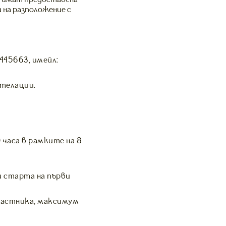
 на разположение с
445663, имейл:
стелации.
 часа в рамките на 8
и старта на първи
частника, максимум