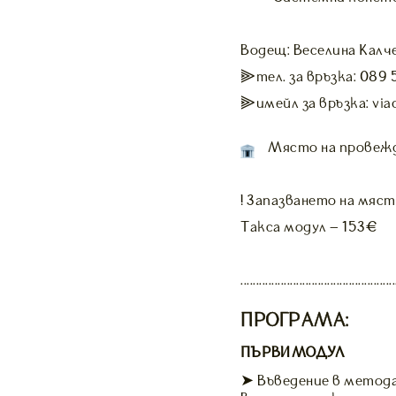
Водещ: Веселина Калч
⫸тел. за връзка: 089 
⫸имейл за връзка: via
Място на провежда
! Запазването на мяст
Такса модул – 153€
..................................................
ПРОГРАМА:
ПЪРВИ МОДУЛ
➤ Въведение в метода