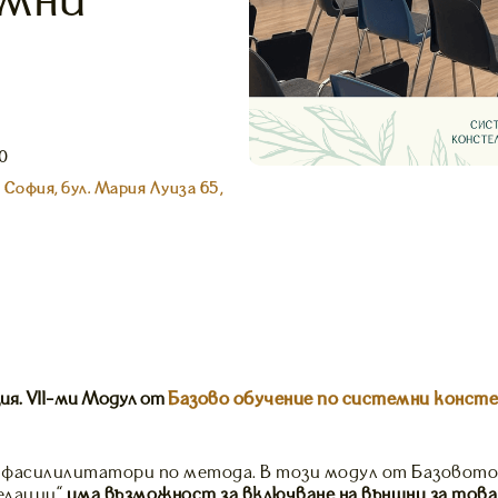
емни
00
 София, бул. Мария Луиза 65,
ия. VII-ми Модул от
Базово обучение по системни консте
и фасилилитатори по метода. В този модул от Базовото
елации"
има възможност за включване на външни за това