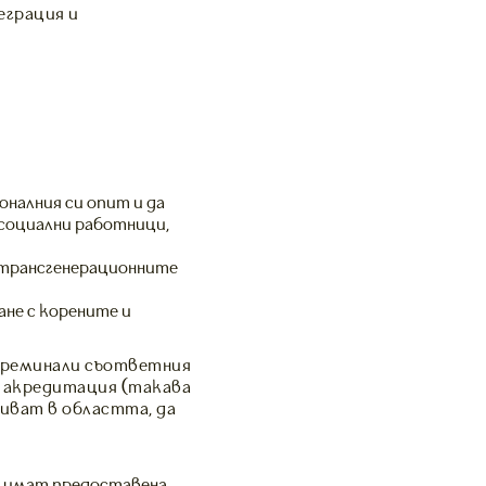
еграция и
налния си опит и да
 социални работници,
а трансгенерационните
ане с корените и
преминали съответния
 акредитация (такава
виват в областта, да
о имат предоставена