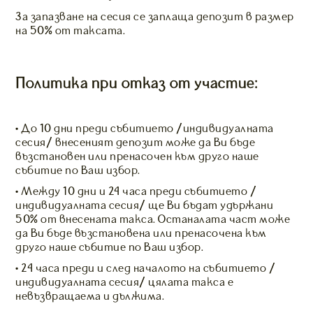
За запазване на сесия се заплаща депозит в размер
на 50% от таксата.
Политика при отказ от участие:
• До 10 дни преди събитието /индивидуалната
сесия/ внесеният депозит може да Ви бъде
възстановен или пренасочен към друго наше
събитие по Ваш избор.
• Между 10 дни и 24 часа преди събитието /
индивидуалната сесия/ ще Ви бъдат удържани
50% от внесената такса. Останалата част може
да Ви бъде възстановена или пренасочена към
друго наше събитие по Ваш избор.
• 24 часа преди и след началото на събитието /
индивидуалната сесия/ цялата такса е
невъзвращаема и дължима.