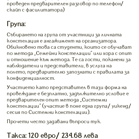
проведен предварителен разговор по телефон/
скайп с фасилитатора)
Група:
Събирането на група от участници за личната
констелация е ангажимент на организатора.
Обикновено това са студенти, които се обучават
по метода „Семейни констелации” или хора с опит
и отношение към метода. Те са гости, поканени за
наблюдатели и представители, в услуга на
полето, предварително запознати с правилата за
конфиденциалност.
Участието като представител в тази форма на
провеждане е безплатно, задължително условие е
предварителен опит метода „Системни
констелации” (участие в поне една група/ уикенд/
сесия по Системни констелации).
Прочети често задавани въпроси тук.
Такса: 120 евро/ 234.68 лева