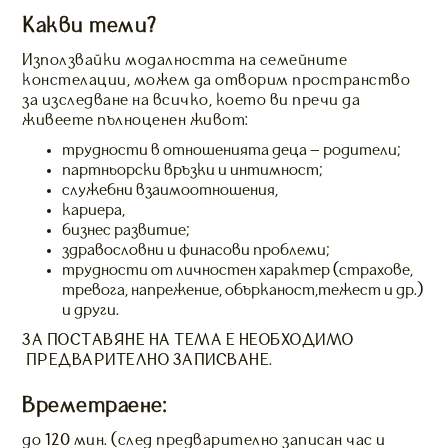
Какви теми?
Използвайки модалността на семейните
констелации, можем да отворим пространство
за изследване на всичко, което ви пречи да
живеете пълноценен живот:
трудности в отношенията деца – родители;
партньорски връзки и интимност;
служебни взаимоотношения,
кариера,
бизнес развитие;
здравословни и финасови проблеми;
трудности от личностен характер (страхове,
тревога, напрежение, обърканост,тежест и др.)
и други.
ЗА ПОСТАВЯНЕ НА ТЕМА Е НЕОБХОДИМО
ПРЕДВАРИТЕЛНО ЗАПИСВАНЕ.
Времетраене:
до 120 мин. (след предварително записан час и