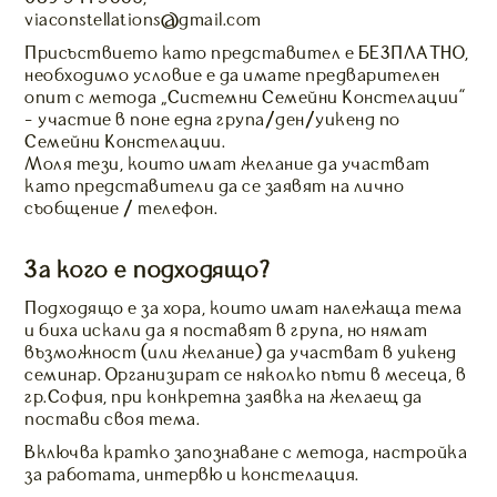
viaconstellations@gmail.com
Присъствието като представител е БЕЗПЛАТНО,
необходимо условие е да имате предварителен
опит с метода “Системни Семейни Констелации”
- участие в поне една група/ден/уикенд по
Семейни Констелации.
Моля тези, които имат желание да участват
като представители да се заявят на лично
съобщение / телефон.
За кого е подходящо?
Подходящо е за хора, които имат належаща тема
и биха искали да я поставят в група, но нямат
възможност (или желание) да участват в уикенд
семинар. Организират се няколко пъти в месеца, в
гр.София, при конкретна заявка на желаещ да
постави своя тема.
Включва кратко запознаване с метода, настройка
за работата, интервю и констелация.