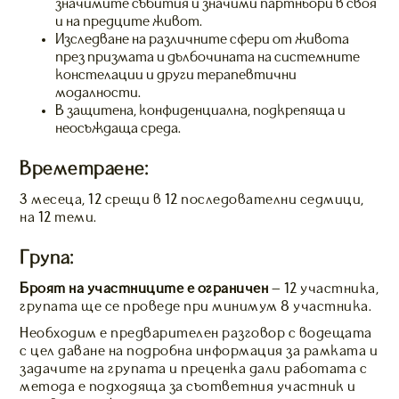
значимите събития и значими партньори в своя
и на предците живот.
Изследване на различните сфери от живота
през призмата и дълбочината на системните
констелации и други терапевтични
модалности.
В защитена, конфиденциална, подкрепяща и
неосъждаща среда.
Времетраене:
3 месеца, 12 срещи в 12 последователни седмици,
на 12 теми.
Група:
Броят на участниците е ограничен
– 12 участника,
групата ще се проведе при минимум 8 участника.
Необходим е предварителен разговор с водещата
с цел даване на подробна информация за рамката и
задачите на групата и преценка дали работата с
метода е подходяща за съответния участник и