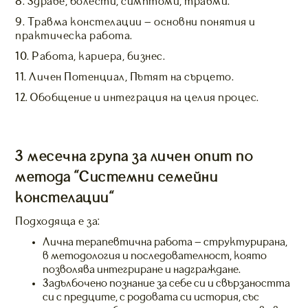
8. Здраве, болести, симптоми, травми.
9. Травма констелации – основни понятия и
практическа работа.
10. Работа, кариера, бизнес.
11. Личен Потенциал, Пътят на сърцето.
12. Обобщение и интеграция на целия процес.
3 месечна група за личен опит по
метода "Системни семейни
констелации"
Подходяща е за:
Лична терапевтична работа – структурирана,
в методология и последователност, която
позволява интегриране и надграждане.
Задълбочено познание за себе си и свързаността
си с предците, с родовата си история, със