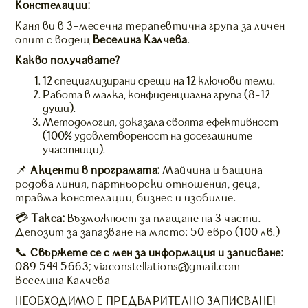
Констелации:
Каня ви в 3-месечна терапевтична група за личен
опит с водещ
Веселина Калчева
.
Какво получавате?
12 специализирани срещи на 12 ключови теми.
Работа в малка, конфиденциална група (8-12
души).
Методология, доказала своята ефективност
(100% удовлетвореност на досегашните
участници).
📌
Акценти в програмата:
Майчина и бащина
родова линия, партньорски отношения, деца,
травма констелации, бизнес и изобилие.
💳
Такса:
Възможност за плащане на 3 части.
Депозит за запазване на място: 50 евро (100 лв.)
📞
Свържете се с мен за информация и записване:
089 544 5663; viaconstellations@gmail.com -
Веселина Калчева
НЕОБХОДИМО Е ПРЕДВАРИТЕЛНО ЗАПИСВАНЕ!