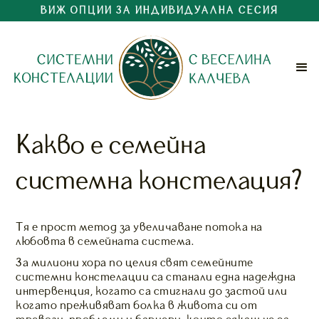
ВИЖ ОПЦИИ ЗА ИНДИВИДУАЛНА СЕСИЯ
Какво е семейна
системна констелация?
Тя е прост метод за увеличаване потока на
любовта в семейната система.
За милиони хора по целия свят семейните
системни констелации са станали една надеждна
интервенция, когато са стигнали до застой или
когато преживяват болка в живота си от