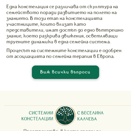
Една констелация се различава от скулптура на
семейството поради развитието на полето на
знанието. В този етап на констелацията
участниците, които влизат като
представители, имат достъп до едно въттрешно
знание, което разкрива движения, осветляващи
труените динамики в една семейна система.
Процесът на системните констелации е одобрен
от асоциацията по семейна терапия в Европа.
Виж всички въпроси