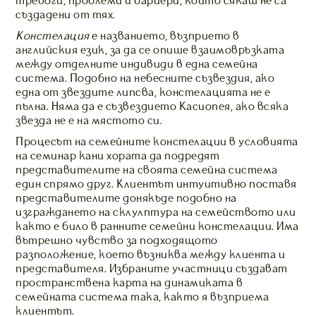
тревоги, проблеми и бариери, които сякаш не са
създадени от тях.
Констелация
е названието, възприето в
английския език, за да се опише взаимовръзката
между отделните индивиди в една семейна
система. Подобно на небесните съзвездия, ако
една от звездите липсва, констелацията не е
пълна. Няма да е съзвездието Касиопея, ако всяка
звезда не е на мястото си.
Процесът на семейните констелации в условията
на семинар кани хората да подредят
представителите на своята семейна система
един спрямо друг. Клиентът интуитивно поставя
представителите донякъде подобно на
изграждането на склулптура на семейството или
както е било в ранните семейни констелации. Има
вътрешно чувство за подходящото
разположение, което възниква между клиента и
представителя. Избраните участници създават
пространствена карта на динамиката в
семейната система така, както я възприема
клиентът.