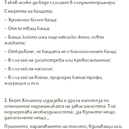
Такъв може да бъде случаят в следнитепримери:
Смъртта на бащата;
– Хронично болен баща;
– Отсъстващ баща;
– Баща, който има още няколко жени, освен
майката;
– Откриване, че бащата не е биологичният баща;
– В случай на злоупотреба или кръвосмешение;
– В случай на насилие;
– В случай на война, природни катастрофи,
миграция и т.н.
2. Берт Хелингер изразява и друга хипотеза по
отношение надинамиката на зависимостта. Той
подчертава необходимостта: „да вземете нещо,
дапогълнете нещо.“
Пушенето, нараняването на тялото, вдишващи или