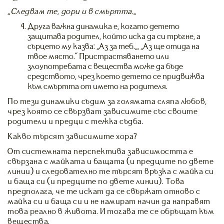
„
Следвам те, дори и в смъртта.“
Друга важна динамика е, когато детето
защитава родител, който иска да си тръгне, а
сърцето му казва: „Аз за теб.“, “Аз ще отида на
твое място.” Пристрастяването или
злоупотребата с вещества може да бъде
средството, чрез което детето се придвижва
към смъртта от името на родителя.
По тези динамики съдим за голямата сляпа любов,
чрез която се свързват зависимите със своите
родители и предци с тежка съдба.
Какво търсят зависимите хора?
От системната перспектива зависимостта е
свързана с майката и бащата (и предците по двете
линии) и следователно те търсят връзка с майка си
и баща си (и предците по двете линии). Това
предполага, че те искат да се свържат отново с
майка си и баща си и не намират начин да направят
това реално в живота. И тогава те се обръщат към
вещества.