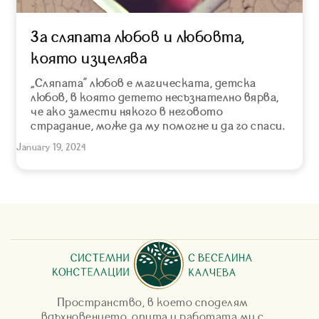
За сляпата любов и любовта,
която изцелява
„Сляпата” любов е магическата, детска
любов, в която детето несъзнателно вярва,
че ако замести някого в неговото
страдание, може да му помогне и да го спаси.
January 19, 2024
Пространство, в което споделям
вдъхновението, опита и работата ми с