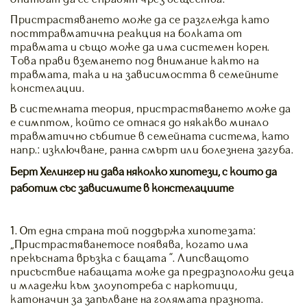
Пристрастяването може да се разглежда като
посттравматична реакция на болката от
травмата и също може да има системен корен.
Това прави вземането под внимание както на
травмата, така и на зависимостта в семейните
констелации.
В системната теория, пристрастяването може да
е симптом, който се отнася до някакво минало
травматично събитие в семейната система, като
напр.: изключване, ранна смърт или болезнена загуба.
Берт Хелингер ни дава няколко хипотези, с които да
работим със зависимите в констелациите
1. От една страна той поддържа хипотезата:
„Пристрастяванетосе появява, когато има
прекъсната връзка с бащата ”. Липсващото
присъствие набащата може да предразположи деца
и младежи към злоупотреба с наркотици,
катоначин за запълване на голямата празнота.