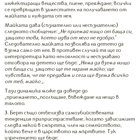
инжектиращи вещества, пиене, преяждане, всички
се превръщат в заместител на получаването от
майката и нуждата от нея.
Майката дава (съзнателно или несъзнателно)
следното съобщение:
„Не приемай нищо от баща си,
защото това, което идва от него не едобро.
”
Следователно майката позволява на детето да
взема само от нея. В противен случай тя ще го
интерпретира като нелоялност и несъзнавано
отговора на детето ще бъде: „
Няма да взема нищо
от баща си, защото ще те нараня майко; ще
чувствам, че те предавам и сега ще взема всичко
от теб, майко “.
Тази динамика може да доведе до
„приемането“,поглъщане, въвеждане на нещо в
тялото.
3. Берт също отбелязва самоубийствената
тенденция припристрастяване, когато зависимият
следва някой в ​​смъртта, член на семейството,
който вече е в царството на мъртвите. Тук
изречението ще бъде: