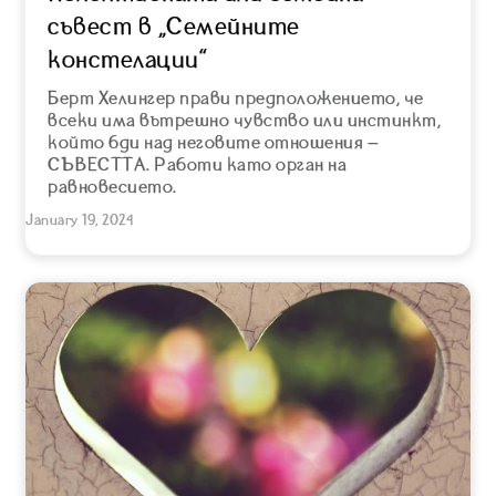
съвест в “Семейните
констелации”
Берт Хелингер прави предположението, че
всеки има вътрешно чувство или инстинкт,
който бди над неговите отношения –
СЪВЕСТТА. Работи като орган на
равновесието.
January 19, 2024