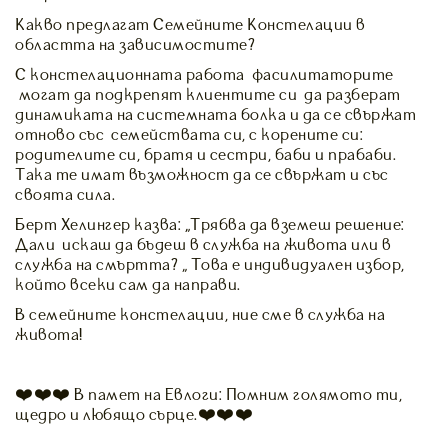
Какво предлагат Семейните Констелации в
областта на зависимостите?
С констелационната работа фасилитаторите
могат да подкрепят клиентите си да разберат
динамиката на системната болка и да се свържат
отново със семействата си, с корените си:
родителите си, братя и сестри, баби и прабаби.
Така те имат възможност да се свържат и със
своята сила.
Берт Хелингер казва: „Трябва да вземеш решение:
Дали искаш да бъдеш в служба на живота или в
служба на смъртта? “ Това е индивидуален избор,
който всеки сам да направи.
В семейните констелации, ние сме в служба на
живота!
❤️❤️❤️ В памет на Евлоги: Помним голямото ти,
щедро и любящо сърце.❤️❤️❤️