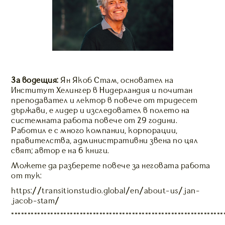
За водещия:
Ян Якоб Стам, основател на
Институт Хелингер в Нидерландия и почитан
преподавател и лектор в повече от тридесет
държави, е лидер и изследовател в полето на
системната работа повече от 29 години.
Работил е с много компании, корпорации,
правителства, административни звена по цял
свят; автор е на 6 книги.
Можете да разберете повече за неговата работа
от тук:
https://transitionstudio.global/en/about-us/jan-
jacob-stam/
*****************************************************************