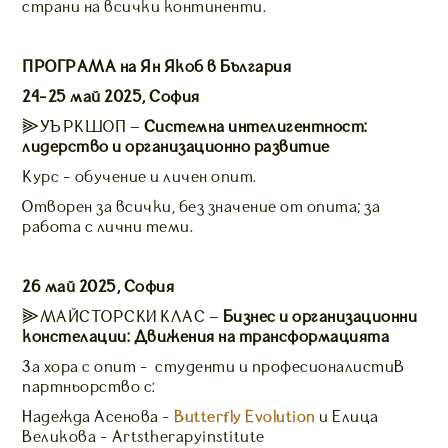
страни на всички континенти.
ПРОГРАМА на Ян Якоб в България
24-25 май 2025, София
⫸УЪРКШОП –
Системна интелигентност:
лидерство и организационно развитие
Курс - обучение и личен опит.
Отворен за всички, без значение от опита; за
работа с лични теми.
26 май 2025, София
⫸МАЙСТОРСКИ КЛАС –
Бизнес и организационни
констелации: Движения на трансформацията
За хора с опит - студенти и професионалистиВ
партньорство с:
Надежда Асенова -
Butterfly Evolution
и Елица
Великова - Аrtstherapyinstitute