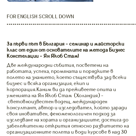
FOR ENGLISH SCROLL DOWN
*****************************************************************
За първи път в България - семинар и майсторски
клас от един от основателите на метода Бизнес
Констелации - Ян Якоб Стам!
Две международни събития, посветени на
работата, успеха, промяната и порядките в
полето на знанието, което съществува зад всеки
бизнес и всяка организация, екип и
корпорация.Каним ви да преживеете опита и
уменията на Ян Якоб Стам (Холандия) -
световноизвестен водещ, международен
консултант, автор и изследовател, който заради
своя иновативен, феноменологичен подход за
изследване на хората и организациите, достига до
забележителни открития относно развитието на
организационните полета и води курсове в над 30