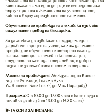
• Нагласата на организационния констелатор. Тъй
като имаме само един ден, ще се съсредоточим
върху • приноса и желанията на участниците,
както и върху гореизброените елементи.
Обучението се провежда на английски език със
симултанен превод на български.
За да можем да извикаме и създадем един
задълбочен процес на учене, молим да имате
предвид, че обучението е отворено само за
фасилитатори на семейни констелации,
студенти по метода и терапевти, с добро
познание за семейната системна терапия.
Място на провеждане:
Международно Висше
Бизнес Училище, Голяма Аула
Ул. Винсент Ванг Гог 7 ( до Мол Парадайз)
Програма:
От 10.00 до 17.00 часа с кафе паузи и
почивка за обяд (от 13.00 до 14.30 часа)
⫸ТАКСИ И ЗАПИСВАНЕ: