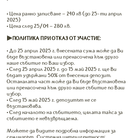
• Цена ранно записване – 240 лв (до 25-ти април
2025)
• Цена след 25/04 – 280 лв.
⫸ПОЛИТИКА ПРИ ОТКАЗ ОТ УЧАСТИЕ:
• До 25 април 2025 г. внесената сума може да Ви
бъде възстановена или пренасочена към друго
наше събитие по Ваш избор.
• След 25 април 2025 г. до 15 май 2025 г. ще Ви
бъдат удържани 50% от внесения депозит.
Останалата част може да Ви бъде възстановена
или пренасочена към друго наше събитие по Ваш
избор.
• След 15 май 2025 г. депозитът не се
възстановява.
• След началото на събитието, цялата такса за
събитието е невъзвръщаема.
Можете да видите подробна информация за
семинарът “Системна интелигентност: