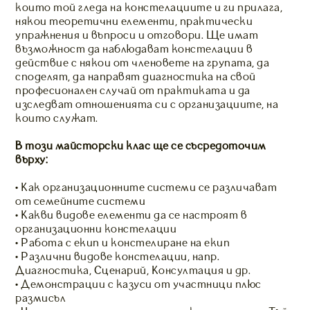
които той гледа на констелациите и ги прилага,
някои теоретични елементи, практически
упражнения и въпроси и отговори. Ще имат
възможност да наблюдават констелации в
действие с някои от членовете на групата, да
споделят, да направят диагностика на свой
професионален случай от практиката и да
изследват отношенията си с организациите, на
които служат.
В този майсторски клас ще се съсредоточим
върху:
• Как организационните системи се различават
от семейните системи
• Какви видове елементи да се настроят в
организационни констелации
• Работа с екип и констелиране на екип
• Различни видове констелации, напр.
Диагностика, Сценарий, Консултация и др.
• Демонстрации с казуси от участници плюс
размисъл